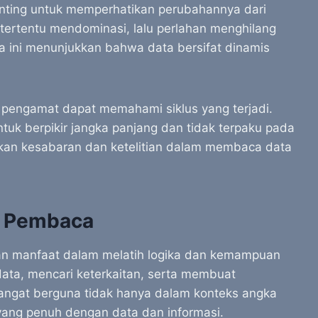
 penting untuk memperhatikan perubahannya dari
tertentu mendominasi, lalu perlahan menghilang
a ini menunjukkan bahwa data bersifat dinamis
pengamat dapat memahami siklus yang terjadi.
uk berpikir jangka panjang dan tidak terpaku pada
hkan kesabaran dan ketelitian dalam membaca data
gi Pembaca
an manfaat dalam melatih logika dan kemampuan
 data, mencari keterkaitan, serta membuat
i sangat berguna tidak hanya dalam konteks angka
 yang penuh dengan data dan informasi.