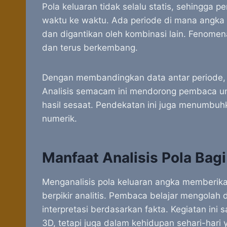
Pola keluaran tidak selalu statis, sehingga
waktu ke waktu. Ada periode di mana angka 
dan digantikan oleh kombinasi lain. Fenomen
dan terus berkembang.
Dengan membandingkan data antar periode, 
Analisis semacam ini mendorong pembaca unt
hasil sesaat. Pendekatan ini juga menumbu
numerik.
Manfaat Analisis Pola Ba
Menganalisis pola keluaran angka memberik
berpikir analitis. Pembaca belajar mengolah
interpretasi berdasarkan fakta. Kegiatan in
3D, tetapi juga dalam kehidupan sehari-hari