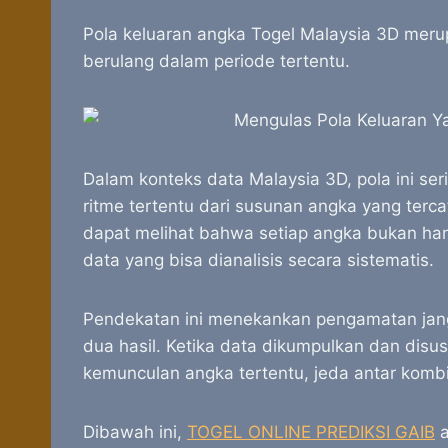
h
a
e
e
k
i
h
a
c
s
l
y
n
a
Pola keluaran angka Togel Malaysia 3D meru
t
e
s
e
p
e
r
berulang dalam periode tertentu.
s
b
e
g
e
e
A
o
n
r
p
o
g
a
p
k
e
m
r
Dalam konteks data Malaysia 3D, pola ini s
ritme tertentu dari susunan angka yang ter
dapat melihat bahwa setiap angka bukan hany
data yang bisa dianalisis secara sistematis.
Pendekatan ini menekankan pengamatan jang
dua hasil. Ketika data dikumpulkan dan disus
kemunculan angka tertentu, jeda antar kombi
Dibawah ini,
TOGEL ONLINE PREDIKSI GAIB
a