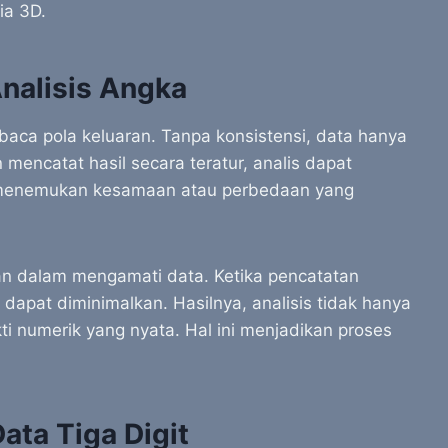
ia 3D.
nalisis Angka
aca pola keluaran. Tanpa konsistensi, data hanya
 mencatat hasil secara teratur, analis dapat
menemukan kesamaan atau perbedaan yang
linan dalam mengamati data. Ketika pencatatan
i dapat diminimalkan. Hasilnya, analisis tidak hanya
kti numerik yang nyata. Hal ini menjadikan proses
ta Tiga Digit