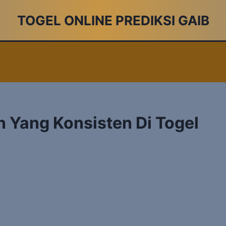
TOGEL ONLINE PREDIKSI GAIB
 Yang Konsisten Di Togel