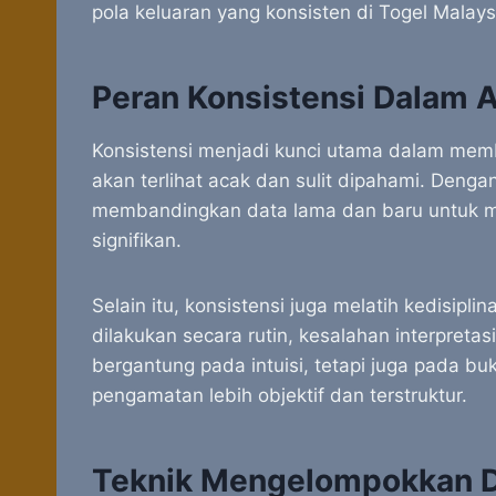
pola keluaran yang konsisten di Togel Malays
Peran Konsistensi Dalam A
Konsistensi menjadi kunci utama dalam memb
akan terlihat acak dan sulit dipahami. Dengan
membandingkan data lama dan baru untuk 
signifikan.
Selain itu, konsistensi juga melatih kedisip
dilakukan secara rutin, kesalahan interpretas
bergantung pada intuisi, tetapi juga pada bu
pengamatan lebih objektif dan terstruktur.
Teknik Mengelompokkan Da