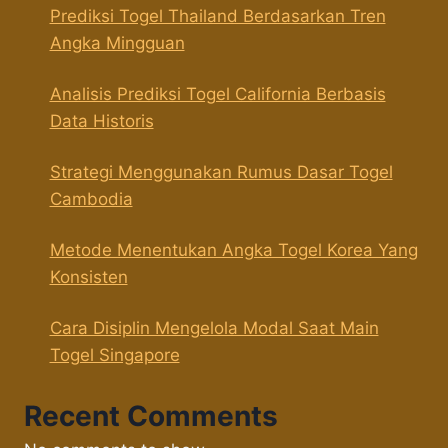
Prediksi Togel Thailand Berdasarkan Tren
Angka Mingguan
Analisis Prediksi Togel California Berbasis
Data Historis
Strategi Menggunakan Rumus Dasar Togel
Cambodia
Metode Menentukan Angka Togel Korea Yang
Konsisten
Cara Disiplin Mengelola Modal Saat Main
Togel Singapore
Recent Comments