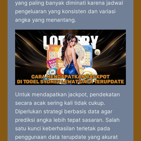
yang paling banyak diminati karena jadwal
pengeluaran yang konsisten dan variasi
angka yang menantang.
Untuk mendapatkan jackpot, pendekatan
secara acak sering kali tidak cukup.
Diperlukan strategi berbasis data agar
prediksi angka lebih tepat sasaran. Salah
satu kunci keberhasilan terletak pada
penggunaan data terupdate yang akurat