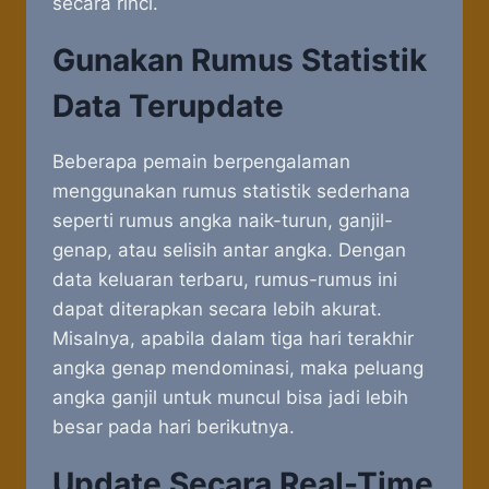
secara rinci.
Gunakan Rumus Statistik
Data Terupdate
Beberapa pemain berpengalaman
menggunakan rumus statistik sederhana
seperti rumus angka naik-turun, ganjil-
genap, atau selisih antar angka. Dengan
data keluaran terbaru, rumus-rumus ini
dapat diterapkan secara lebih akurat.
Misalnya, apabila dalam tiga hari terakhir
angka genap mendominasi, maka peluang
angka ganjil untuk muncul bisa jadi lebih
besar pada hari berikutnya.
Update Secara Real-Time