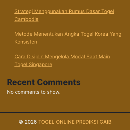
Strategi Menggunakan Rumus Dasar Togel
Cambodia
Metode Menentukan Angka Togel Korea Yang
Konsisten
Cara Disiplin Mengelola Modal Saat Main
Togel Singapore
Recent Comments
No comments to show.
© 2026
TOGEL ONLINE PREDIKSI GAIB