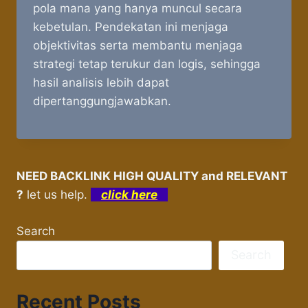
pola mana yang hanya muncul secara
kebetulan. Pendekatan ini menjaga
objektivitas serta membantu menjaga
strategi tetap terukur dan logis, sehingga
hasil analisis lebih dapat
dipertanggungjawabkan.
NEED BACKLINK HIGH QUALITY and RELEVANT
?
let us help.
click here
Search
Search
Recent Posts