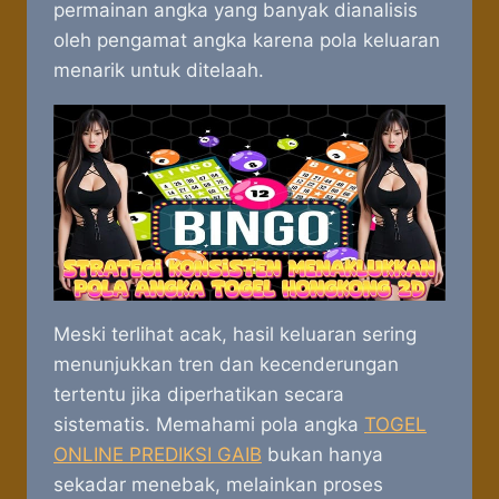
permainan angka yang banyak dianalisis
oleh pengamat angka karena pola keluaran
menarik untuk ditelaah.
Meski terlihat acak, hasil keluaran sering
menunjukkan tren dan kecenderungan
tertentu jika diperhatikan secara
sistematis. Memahami pola angka
TOGEL
ONLINE PREDIKSI GAIB
bukan hanya
sekadar menebak, melainkan proses