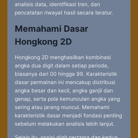
analisis data, identifikasi tren, dan
pencatatan riwayat hasil secara teratur.
Memahami Dasar
Hongkong 2D
Hongkong 2D menghasilkan kombinasi
angka dua digit dalam setiap periode,
biasanya dari 00 hingga 99. Karakteristik
dasar permainan ini mencakup distribusi
angka besar dan kecil, angka ganjil dan
genap, serta pola kemunculan angka yang
sering atau jarang muncul. Memahami
karakteristik dasar menjadi fondasi penting
sebelum melakukan analisis lebih lanjut.
Selain itu, posisi digit pertama dan kedua