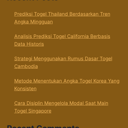
Prediksi Togel Thailand Berdasarkan Tren
Angka Mingguan
Analisis Prediksi Togel California Berbasis
Data Historis
Strategi Menggunakan Rumus Dasar Togel
Cambodia
Metode Menentukan Angka Togel Korea Yang
Konsisten
Cara Disiplin Mengelola Modal Saat Main
Togel Singapore