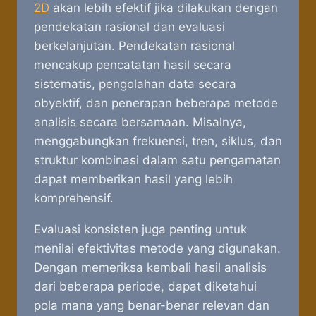
2D
akan lebih efektif jika dilakukan dengan
pendekatan rasional dan evaluasi
berkelanjutan. Pendekatan rasional
mencakup pencatatan hasil secara
sistematis, pengolahan data secara
obyektif, dan penerapan beberapa metode
analisis secara bersamaan. Misalnya,
menggabungkan frekuensi, tren, siklus, dan
struktur kombinasi dalam satu pengamatan
dapat memberikan hasil yang lebih
komprehensif.
Evaluasi konsisten juga penting untuk
menilai efektivitas metode yang digunakan.
Dengan memeriksa kembali hasil analisis
dari beberapa periode, dapat diketahui
pola mana yang benar-benar relevan dan