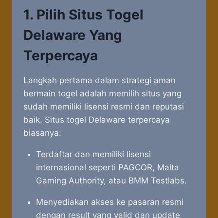
1. Pilih Situs Togel
Delaware Yang
Terpercaya
Langkah pertama dalam strategi aman
bermain togel adalah memilih situs yang
sudah memiliki lisensi resmi dan reputasi
baik. Situs togel Delaware terpercaya
biasanya:
Terdaftar dan memiliki lisensi
internasional seperti PAGCOR, Malta
Gaming Authority, atau BMM Testlabs.
Menyediakan akses ke pasaran resmi
dengan result yang valid dan update