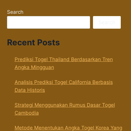
Search
Search
Recent Posts
Prediksi Togel Thailand Berdasarkan Tren
Angka Mingguan
Analisis Prediksi Togel California Berbasis
Data Historis
Strategi Menggunakan Rumus Dasar Togel
Cambodia
Metode Menentukan Angka Togel Korea Yang