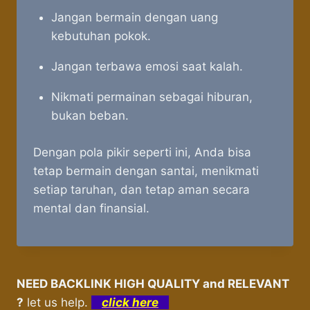
Jangan bermain dengan uang
kebutuhan pokok.
Jangan terbawa emosi saat kalah.
Nikmati permainan sebagai hiburan,
bukan beban.
Dengan pola pikir seperti ini, Anda bisa
tetap bermain dengan santai, menikmati
setiap taruhan, dan tetap aman secara
mental dan finansial.
NEED BACKLINK HIGH QUALITY and RELEVANT
?
let us help.
click here