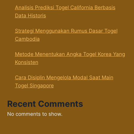
Analisis Prediksi Togel California Berbasis
Data Historis
Strategi Menggunakan Rumus Dasar Togel
Cambodia
Metode Menentukan Angka Togel Korea Yang
Konsisten
Cara Disiplin Mengelola Modal Saat Main
Togel Singapore
Recent Comments
No comments to show.