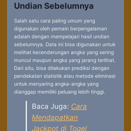
Undian Sebelumnya
Salah satu cara paling umum yang
digunakan oleh pemain berpengalaman
adalah dengan mempelajari hasil undian
sebelumnya. Data ini bisa digunakan untuk
melihat kecenderungan angka yang sering
muncul maupun angka yang jarang terlihat.
Dari situ, bisa dilakukan prediksi dengan
pendekatan statistik atau metode eliminasi
untuk menyaring angka-angka yang
dianggap memiliki peluang lebih tinggi.
Baca Juga:
Cara
Mendapatkan
Jackpot di Togel