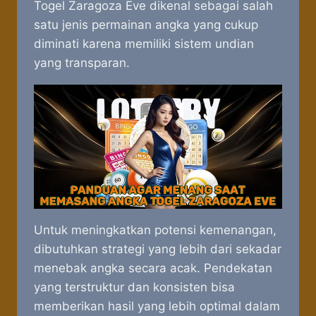
Togel Zaragoza Eve dikenal sebagai salah
satu jenis permainan angka yang cukup
diminati karena memiliki sistem undian
yang transparan.
Untuk meningkatkan potensi kemenangan,
dibutuhkan strategi yang lebih dari sekadar
menebak angka secara acak. Pendekatan
yang terstruktur dan konsisten bisa
memberikan hasil yang lebih optimal dalam