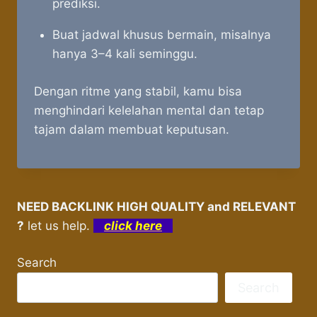
prediksi.
Buat jadwal khusus bermain, misalnya
hanya 3–4 kali seminggu.
Dengan ritme yang stabil, kamu bisa
menghindari kelelahan mental dan tetap
tajam dalam membuat keputusan.
NEED BACKLINK HIGH QUALITY and RELEVANT
?
let us help.
click here
Search
Search