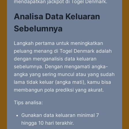
mendapatkan jackpot di Togel Denmark.
Analisa Data Keluaran
Sebelumnya
Langkah pertama untuk meningkatkan
peluang menang di Togel Denmark adalah
dengan menganalisis data keluaran
sebelumnya. Dengan mengamati angka-
angka yang sering muncul atau yang sudah
lama tidak keluar (angka mati), kamu bisa
membangun pola prediksi yang akurat.
Tips analisa:
Gunakan data keluaran minimal 7
hingga 10 hari terakhir.