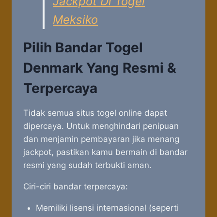
Jackpot Di Togel
Meksiko
Pilih Bandar Togel
Denmark Yang Resmi &
Terpercaya
Tidak semua situs togel online dapat
dipercaya. Untuk menghindari penipuan
dan menjamin pembayaran jika menang
jackpot, pastikan kamu bermain di bandar
resmi yang sudah terbukti aman.
Ciri-ciri bandar terpercaya:
Memiliki lisensi internasional (seperti