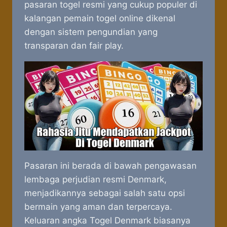
pasaran togel resmi yang cukup populer di
kalangan pemain togel online dikenal
dengan sistem pengundian yang
transparan dan fair play.
Pasaran ini berada di bawah pengawasan
lembaga perjudian resmi Denmark,
menjadikannya sebagai salah satu opsi
bermain yang aman dan terpercaya.
Keluaran angka Togel Denmark biasanya