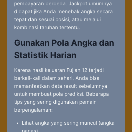
pembayaran berbeda. Jackpot umumnya
didapat jika Anda menebak angka secara
tepat dan sesuai posisi, atau melalui
kombinasi taruhan tertentu.
Gunakan Pola Angka dan
Statistik Harian
Karena hasil keluaran Fujian 12 terjadi
berkali-kali dalam sehari, Anda bisa
memanfaatkan data result sebelumnya
untuk membuat pola prediksi. Beberapa
tips yang sering digunakan pemain
berpengalaman:
Lihat angka yang sering muncul (angka
panas)