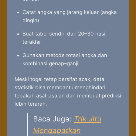
Catat angka yang jarang keluar (angka
dingin)
Buat tabel sendiri dari 20–30 hasil
terakhir
Gunakan metode rotasi angka dan
kombinasi genap–ganjil
Meski togel tetap bersifat acak, data
statistik bisa membantu menghindari
tebakan asal-asalan dan membuat prediksi
lebih terarah.
Baca Juga:
Trik Jitu
Mendapatkan