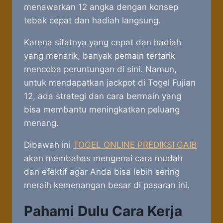
menawarkan 12 angka dengan konsep
tebak cepat dan hadiah langsung.
Karena sifatnya yang cepat dan hadiah
yang menarik, banyak pemain tertarik
mencoba peruntungan di sini. Namun,
untuk mendapatkan jackpot di Togel Fujian
12, ada strategi dan cara bermain yang
bisa membantu meningkatkan peluang
menang.
Dibawah ini
TOGEL ONLINE PREDIKSI GAIB
akan membahas mengenai cara mudah
dan efektif agar Anda bisa lebih sering
meraih kemenangan besar di pasaran ini.
Pahami Dulu Cara Kerja