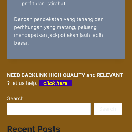
profit dan istirahat
Dengan pendekatan yang tenang dan
perhitungan yang matang, peluang
mendapatkan jackpot akan jauh lebih
besar.
NEED BACKLINK HIGH QUALITY and RELEVANT
?
let us help.
click here
Search
Search
Recent Posts