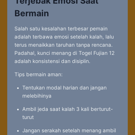
Terjebak Emosi Saat
Bermain
Salah satu kesalahan terbesar pemain
adalah terbawa emosi setelah kalah, lalu
terus menaikkan taruhan tanpa rencana.
Padahal, kunci menang di Togel Fujian 12
adalah konsistensi dan disiplin.
Tips bermain aman:
Tentukan modal harian dan jangan
melebihinya
Ambil jeda saat kalah 3 kali berturut-
turut
Jangan serakah setelah menang ambil