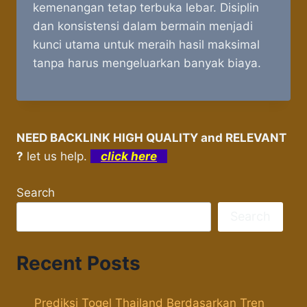
kemenangan tetap terbuka lebar. Disiplin
dan konsistensi dalam bermain menjadi
kunci utama untuk meraih hasil maksimal
tanpa harus mengeluarkan banyak biaya.
NEED BACKLINK HIGH QUALITY and RELEVANT
?
let us help.
click here
Search
Search
Recent Posts
Prediksi Togel Thailand Berdasarkan Tren