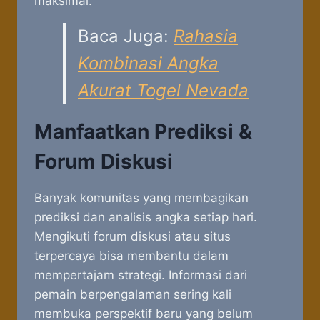
maksimal.
Baca Juga:
Rahasia
Kombinasi Angka
Akurat Togel Nevada
Manfaatkan Prediksi &
Forum Diskusi
Banyak komunitas yang membagikan
prediksi dan analisis angka setiap hari.
Mengikuti forum diskusi atau situs
terpercaya bisa membantu dalam
mempertajam strategi. Informasi dari
pemain berpengalaman sering kali
membuka perspektif baru yang belum