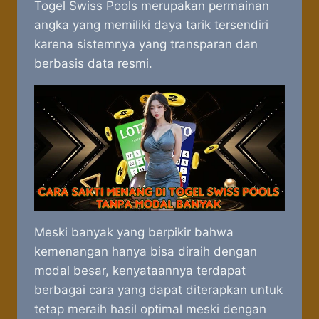
Togel Swiss Pools merupakan permainan
angka yang memiliki daya tarik tersendiri
karena sistemnya yang transparan dan
berbasis data resmi.
Meski banyak yang berpikir bahwa
kemenangan hanya bisa diraih dengan
modal besar, kenyataannya terdapat
berbagai cara yang dapat diterapkan untuk
tetap meraih hasil optimal meski dengan