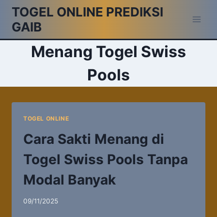
Skip
TOGEL ONLINE PREDIKSI
to
GAIB
content
Menang Togel Swiss
Pools
TOGEL ONLINE
Cara Sakti Menang di
Togel Swiss Pools Tanpa
Modal Banyak
09/11/2025