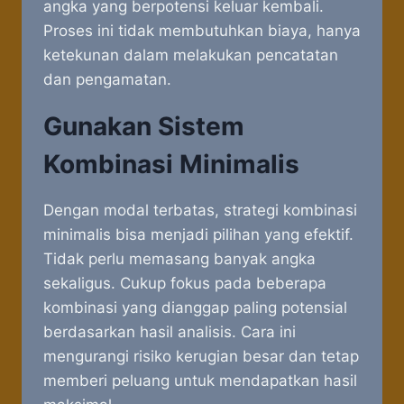
angka yang berpotensi keluar kembali.
Proses ini tidak membutuhkan biaya, hanya
ketekunan dalam melakukan pencatatan
dan pengamatan.
Gunakan Sistem
Kombinasi Minimalis
Dengan modal terbatas, strategi kombinasi
minimalis bisa menjadi pilihan yang efektif.
Tidak perlu memasang banyak angka
sekaligus. Cukup fokus pada beberapa
kombinasi yang dianggap paling potensial
berdasarkan hasil analisis. Cara ini
mengurangi risiko kerugian besar dan tetap
memberi peluang untuk mendapatkan hasil