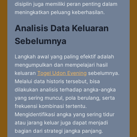
disiplin juga memiliki peran penting dalam
meningkatkan peluang keberhasilan.
Analisis Data Keluaran
Sebelumnya
Langkah awal yang paling efektif adalah
mengumpulkan dan mempelajari hasil
keluaran
Togel Udon Evening
sebelumnya.
Melalui data historis tersebut, bisa
dilakukan analisis terhadap angka-angka
yang sering muncul, pola berulang, serta
frekuensi kombinasi tertentu.
Mengidentifikasi angka yang sering tidur
atau jarang keluar juga dapat menjadi
bagian dari strategi jangka panjang.