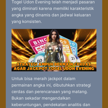
Togel Udon Evening telah menjadi pasaran
yang diminati karena memiliki karakteristik
angka yang dinamis dan jadwal keluaran
yang konsisten.
Untuk bisa meraih jackpot dalam
permainan angka ini, dibutuhkan strategi
cerdas dan perencanaan yang matang.
Bukan sekadar mengandalkan
keberuntungan, pendekatan analitis dan