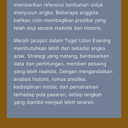
memberikan referensi tambahan untuk
menyusun angka. Beberapa anggota
bahkan rutin membagikan prediksi yang
telah diuji secara statistik dan historis.
Meraih jackpot dalam Togel Udon Evening
membutuhkan lebih dari sekadar angka
acak. Strategi yang matang, berdasarkan
data dan perhitungan, memberi peluang
yang lebih realistis. Dengan mengandalkan
analisis historis, rumus prediksi,
kedisiplinan modal, dan pemahaman
terhadap pola pasaran, setiap langkah
yang diambil menjadi lebih terarah.