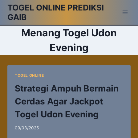
Skip
TOGEL ONLINE PREDIKSI
to
GAIB
content
Menang Togel Udon
Evening
TOGEL ONLINE
Strategi Ampuh Bermain
Cerdas Agar Jackpot
Togel Udon Evening
09/03/2025