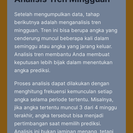
Setelah mengumpulkan data, tahap
berikutnya adalah menganalisis tren
mingguan. Tren ini bisa berupa angka yang
cenderung muncul beberapa kali dalam
seminggu atau angka yang jarang keluar.
Analisis tren membantu Anda membuat
keputusan lebih bijak dalam menentukan
angka prediksi.
Proses analisis dapat dilakukan dengan
menghitung frekuensi kemunculan setiap
angka selama periode tertentu. Misalnya,
jika angka tertentu muncul 3 dari 4 minggu
terakhir, angka tersebut bisa menjadi
pertimbangan saat memilih prediksi.
Analisis ini bukan jaminan menang, tetapi