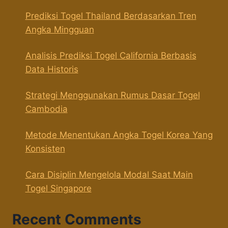
Prediksi Togel Thailand Berdasarkan Tren
Angka Mingguan
Analisis Prediksi Togel California Berbasis
Data Historis
Strategi Menggunakan Rumus Dasar Togel
Cambodia
Metode Menentukan Angka Togel Korea Yang
Konsisten
Cara Disiplin Mengelola Modal Saat Main
Togel Singapore
Recent Comments