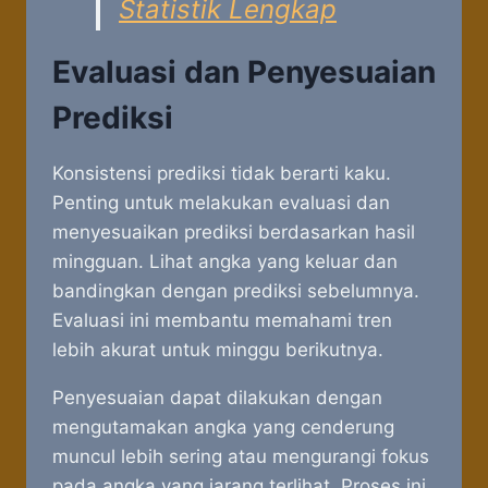
Statistik Lengkap
Evaluasi dan Penyesuaian
Prediksi
Konsistensi prediksi tidak berarti kaku.
Penting untuk melakukan evaluasi dan
menyesuaikan prediksi berdasarkan hasil
mingguan. Lihat angka yang keluar dan
bandingkan dengan prediksi sebelumnya.
Evaluasi ini membantu memahami tren
lebih akurat untuk minggu berikutnya.
Penyesuaian dapat dilakukan dengan
mengutamakan angka yang cenderung
muncul lebih sering atau mengurangi fokus
pada angka yang jarang terlihat. Proses ini