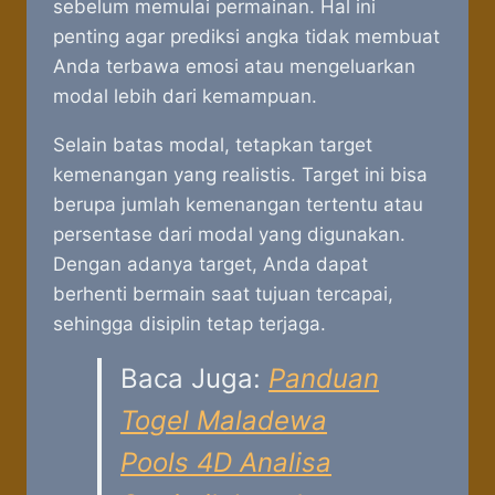
sebelum memulai permainan. Hal ini
penting agar prediksi angka tidak membuat
Anda terbawa emosi atau mengeluarkan
modal lebih dari kemampuan.
Selain batas modal, tetapkan target
kemenangan yang realistis. Target ini bisa
berupa jumlah kemenangan tertentu atau
persentase dari modal yang digunakan.
Dengan adanya target, Anda dapat
berhenti bermain saat tujuan tercapai,
sehingga disiplin tetap terjaga.
Baca Juga:
Panduan
Togel Maladewa
Pools 4D Analisa