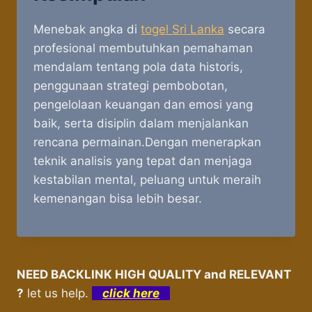
Menebak angka di
togel Sri Lanka
secara
profesional membutuhkan pemahaman
mendalam tentang pola data historis,
penggunaan strategi pembobotan,
pengelolaan keuangan dan emosi yang
baik, serta disiplin dalam menjalankan
rencana permainan.Dengan menerapkan
teknik analisis yang tepat dan menjaga
kestabilan mental, peluang untuk meraih
kemenangan bisa lebih besar.
NEED BACKLINK HIGH QUALITY and RELEVANT
?
let us help.
click here