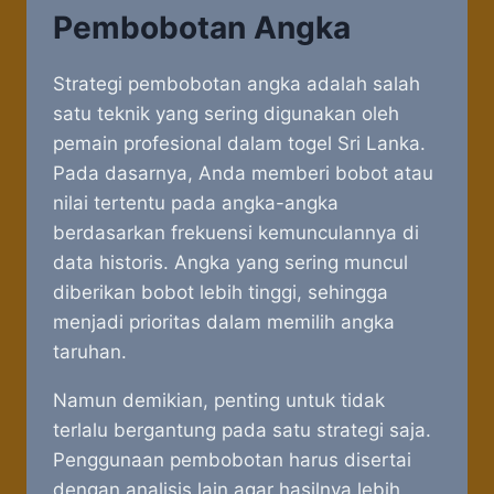
Pembobotan Angka
Strategi pembobotan angka adalah salah
satu teknik yang sering digunakan oleh
pemain profesional dalam togel Sri Lanka.
Pada dasarnya, Anda memberi bobot atau
nilai tertentu pada angka-angka
berdasarkan frekuensi kemunculannya di
data historis. Angka yang sering muncul
diberikan bobot lebih tinggi, sehingga
menjadi prioritas dalam memilih angka
taruhan.
Namun demikian, penting untuk tidak
terlalu bergantung pada satu strategi saja.
Penggunaan pembobotan harus disertai
dengan analisis lain agar hasilnya lebih