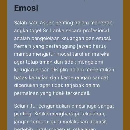
Emosi
Salah satu aspek penting dalam menebak
angka togel Sri Lanka secara profesional
adalah pengelolaan keuangan dan emosi.
Pemain yang bertanggung jawab harus
mampu mengatur modal taruhan mereka
agar tetap aman dan tidak mengalami
kerugian besar. Disiplin dalam menentukan
batas kerugian dan kemenangan sangat
diperlukan agar tidak terjebak dalam
permainan yang tidak terkendali.
Selain itu, pengendalian emosi juga sangat
penting. Ketika menghadapi kekalahan,
jangan terburu-buru melakukan deposit
berlebih untuk menebus kekalahan