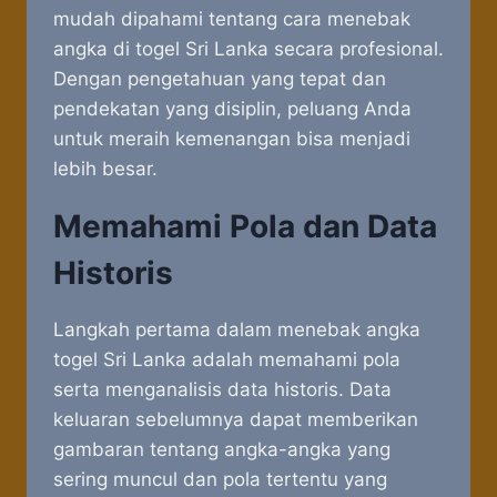
mudah dipahami tentang cara menebak
angka di togel Sri Lanka secara profesional.
Dengan pengetahuan yang tepat dan
pendekatan yang disiplin, peluang Anda
untuk meraih kemenangan bisa menjadi
lebih besar.
Memahami Pola dan Data
Historis
Langkah pertama dalam menebak angka
togel Sri Lanka adalah memahami pola
serta menganalisis data historis. Data
keluaran sebelumnya dapat memberikan
gambaran tentang angka-angka yang
sering muncul dan pola tertentu yang