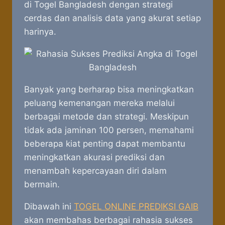
di Togel Bangladesh dengan strategi
cerdas dan analisis data yang akurat setiap
harinya.
Banyak yang berharap bisa meningkatkan
peluang kemenangan mereka melalui
berbagai metode dan strategi. Meskipun
tidak ada jaminan 100 persen, memahami
beberapa kiat penting dapat membantu
meningkatkan akurasi prediksi dan
menambah kepercayaan diri dalam
bermain.
Dibawah ini
TOGEL ONLINE PREDIKSI GAIB
akan membahas berbagai rahasia sukses