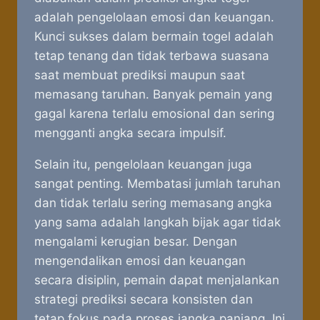
adalah pengelolaan emosi dan keuangan.
Kunci sukses dalam bermain togel adalah
tetap tenang dan tidak terbawa suasana
saat membuat prediksi maupun saat
memasang taruhan. Banyak pemain yang
gagal karena terlalu emosional dan sering
mengganti angka secara impulsif.
Selain itu, pengelolaan keuangan juga
sangat penting. Membatasi jumlah taruhan
dan tidak terlalu sering memasang angka
yang sama adalah langkah bijak agar tidak
mengalami kerugian besar. Dengan
mengendalikan emosi dan keuangan
secara disiplin, pemain dapat menjalankan
strategi prediksi secara konsisten dan
tetap fokus pada proses jangka panjang. Ini