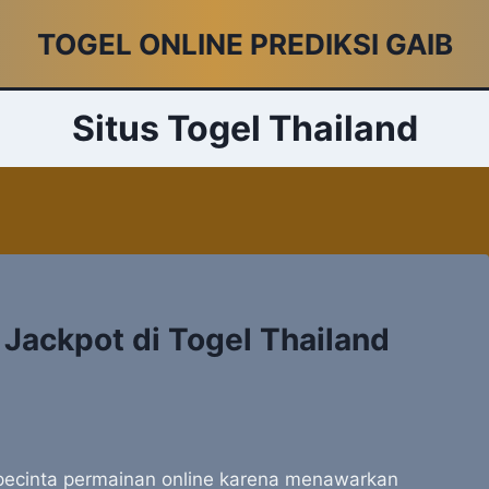
TOGEL ONLINE PREDIKSI GAIB
Situs Togel Thailand
ackpot di Togel Thailand
 pecinta permainan online karena menawarkan