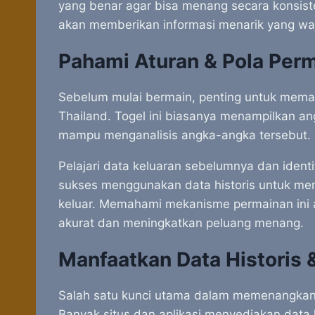
yang benar agar bisa menang secara konsist
akan memberikan informasi menarik yang waj
Pahami Aturan & Pola Perm
Sebelum mulai bermain, penting untuk mema
Thailand. Togel ini biasanya menampilkan ang
mampu menganalisis angka-angka tersebut.
Pelajari data keluaran sebelumnya dan ident
sukses menggunakan data historis untuk me
keluar. Memahami mekanisme permainan ini
akurat dan meningkatkan peluang menang.
Manfaatkan Data Historis &
Salah satu kunci utama dalam memenangkan j
Banyak situs dan aplikasi menyediakan data h