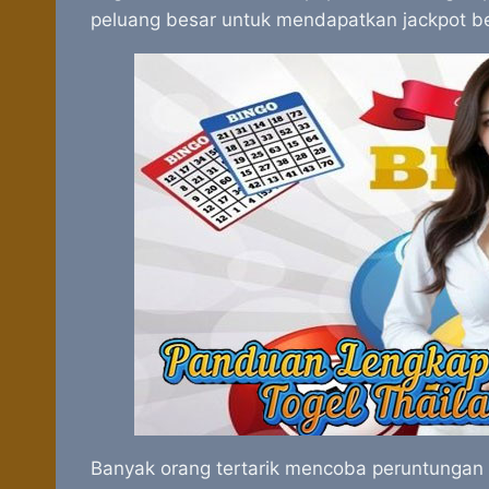
peluang besar untuk mendapatkan jackpot be
Banyak orang tertarik mencoba peruntungan 