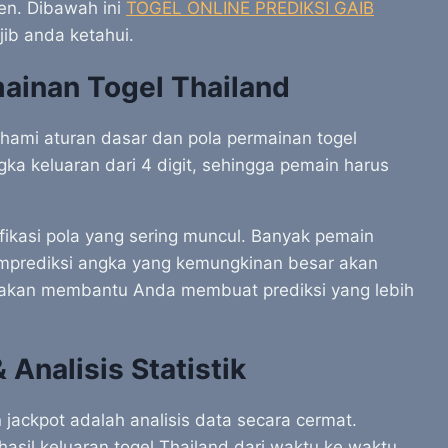
en. Dibawah ini
TOGEL ONLINE PREDIKSI GAIB
ib anda ketahui.
ainan Togel Thailand
hami aturan dasar dan pola permainan togel
ka keluaran dari 4 digit, sehingga pemain harus
ifikasi pola yang sering muncul. Banyak pemain
mprediksi angka yang kemungkinan besar akan
 akan membantu Anda membuat prediksi yang lebih
 Analisis Statistik
ackpot adalah analisis data secara cermat.
asil keluaran togel Thailand dari waktu ke waktu.