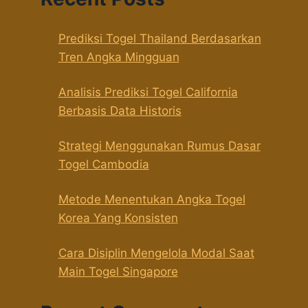
Prediksi Togel Thailand Berdasarkan
Tren Angka Mingguan
Analisis Prediksi Togel California
Berbasis Data Historis
Strategi Menggunakan Rumus Dasar
Togel Cambodia
Metode Menentukan Angka Togel
Korea Yang Konsisten
Cara Disiplin Mengelola Modal Saat
Main Togel Singapore