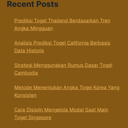
Recent Posts
Prediksi Togel Thailand Berdasarkan Tren
Angka Mingguan
Analisis Prediksi Togel California Berbasis
Data Historis
Strategi Menggunakan Rumus Dasar Togel
Cambodia
Metode Menentukan Angka Togel Korea Yang
Konsisten
Cara Disiplin Mengelola Modal Saat Main
Togel Singapore