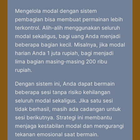
Mengelola modal dengan sistem
pembagian bisa membuat permainan lebih
terkontrol. Alih-alih menggunakan seluruh
modal sekaligus, bagi uang Anda menjadi
beberapa bagian kecil. Misalnya, jika modal
harian Anda 1 juta rupiah, bagi menjadi
lima bagian masing-masing 200 ribu
rupiah.
Dengan sistem ini, Anda dapat bermain
beberapa sesi tanpa risiko kehilangan
seluruh modal sekaligus. Jika satu sesi
tidak berhasil, masih ada cadangan untuk
sesi berikutnya. Strategi ini membantu
menjaga kestabilan modal dan mengurangi
tekanan emosional saat bermain.