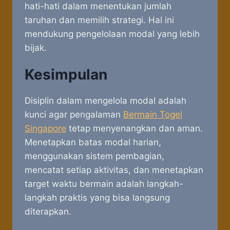
hati-hati dalam menentukan jumlah
taruhan dan memilih strategi. Hal ini
mendukung pengelolaan modal yang lebih
bijak.
Kesimpulan
Disiplin dalam mengelola modal adalah
kunci agar pengalaman
Bermain Togel
Singapore
tetap menyenangkan dan aman.
Menetapkan batas modal harian,
menggunakan sistem pembagian,
mencatat setiap aktivitas, dan menetapkan
target waktu bermain adalah langkah-
langkah praktis yang bisa langsung
diterapkan.