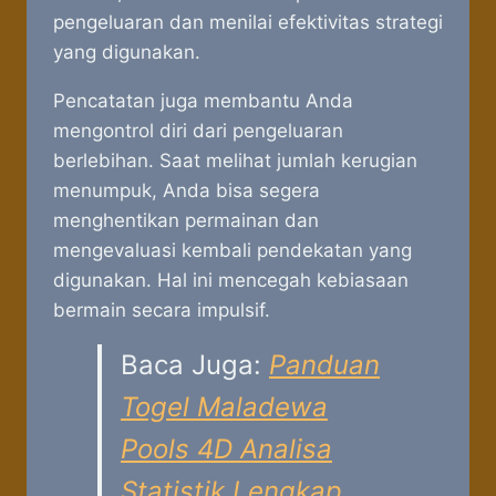
pengeluaran dan menilai efektivitas strategi
yang digunakan.
Pencatatan juga membantu Anda
mengontrol diri dari pengeluaran
berlebihan. Saat melihat jumlah kerugian
menumpuk, Anda bisa segera
menghentikan permainan dan
mengevaluasi kembali pendekatan yang
digunakan. Hal ini mencegah kebiasaan
bermain secara impulsif.
Baca Juga:
Panduan
Togel Maladewa
Pools 4D Analisa
Statistik Lengkap