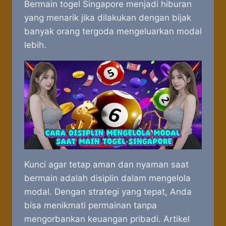
Bermain togel Singapore menjadi hiburan
yang menarik jika dilakukan dengan bijak
banyak orang tergoda mengeluarkan modal
lebih.
Kunci agar tetap aman dan nyaman saat
bermain adalah disiplin dalam mengelola
modal. Dengan strategi yang tepat, Anda
bisa menikmati permainan tanpa
mengorbankan keuangan pribadi. Artikel