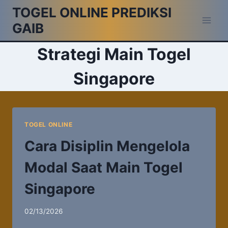
Skip
TOGEL ONLINE PREDIKSI
to
GAIB
content
Strategi Main Togel
Singapore
TOGEL ONLINE
Cara Disiplin Mengelola
Modal Saat Main Togel
Singapore
02/13/2026