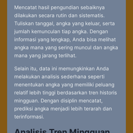
Mencatat hasil pengundian sebaiknya
dilakukan secara rutin dan sistematis.
Tuliskan tanggal, angka yang keluar, serta
jumlah kemunculan tiap angka. Dengan
informasi yang lengkap, Anda bisa melihat
angka mana yang sering muncul dan angka
mana yang jarang terlihat.
Selain itu, data ini memungkinkan Anda
melakukan analisis sederhana seperti
menentukan angka yang memiliki peluang
relatif lebih tinggi berdasarkan tren historis
mingguan. Dengan disiplin mencatat,
prediksi angka menjadi lebih terarah dan
terinformasi.
Analisis Tren Mingguan