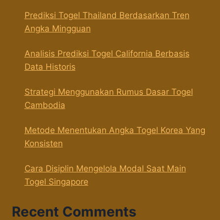
Prediksi Togel Thailand Berdasarkan Tren
Angka Mingguan
Analisis Prediksi Togel California Berbasis
Data Historis
Strategi Menggunakan Rumus Dasar Togel
Cambodia
Metode Menentukan Angka Togel Korea Yang
Konsisten
Cara Disiplin Mengelola Modal Saat Main
Togel Singapore
Recent Comments