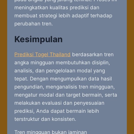
meningkatkan kualitas prediksi dan
membuat strategi lebih adaptif terhadap
perubahan tren.
Kesimpulan
Prediksi Togel Thailand
berdasarkan tren
angka mingguan membutuhkan disiplin,
analisis, dan pengelolaan modal yang
tepat. Dengan mengumpulkan data hasil
pengundian, menganalisis tren mingguan,
mengatur modal dan target bermain, serta
melakukan evaluasi dan penyesuaian
prediksi, Anda dapat bermain lebih
terstruktur dan konsisten.
Tren mingguan bukan jaminan