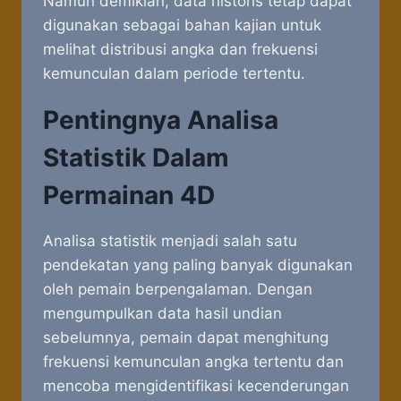
Namun demikian, data historis tetap dapat
digunakan sebagai bahan kajian untuk
melihat distribusi angka dan frekuensi
kemunculan dalam periode tertentu.
Pentingnya Analisa
Statistik Dalam
Permainan 4D
Analisa statistik menjadi salah satu
pendekatan yang paling banyak digunakan
oleh pemain berpengalaman. Dengan
mengumpulkan data hasil undian
sebelumnya, pemain dapat menghitung
frekuensi kemunculan angka tertentu dan
mencoba mengidentifikasi kecenderungan