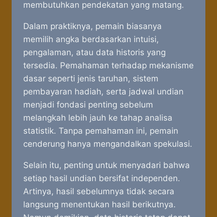
membutuhkan pendekatan yang matang.
Dalam praktiknya, pemain biasanya
memilih angka berdasarkan intuisi,
pengalaman, atau data historis yang
tersedia. Pemahaman terhadap mekanisme
dasar seperti jenis taruhan, sistem
pembayaran hadiah, serta jadwal undian
menjadi fondasi penting sebelum
melangkah lebih jauh ke tahap analisa
statistik. Tanpa pemahaman ini, pemain
cenderung hanya mengandalkan spekulasi.
Selain itu, penting untuk menyadari bahwa
setiap hasil undian bersifat independen.
Artinya, hasil sebelumnya tidak secara
langsung menentukan hasil berikutnya.