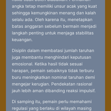
angka tetap memiliki unsur acak yang kuat
sehingga kemungkinan menang dan kalah
selalu ada. Oleh karena itu, menetapkan
batas anggaran sebelum bermain menjadi
langkah penting untuk menjaga stabilitas
keuangan.
Disiplin dalam membatasi jumlah taruhan
juga membantu menghindari keputusan
emosional. Ketika hasil tidak sesuai
harapan, pemain sebaiknya tidak terburu
buru meningkatkan nominal taruhan demi
mengejar kerugian. Pendekatan rasional
jauh lebih aman dibanding reaksi impulsif.
Di samping itu, pemain perlu memahami
regulasi yang berlaku di wilayah masing