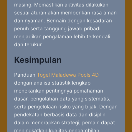
masing. Memastikan aktivitas dilakukan
sesuai aturan akan memberikan rasa aman
dan nyaman. Bermain dengan kesadaran
penuh serta tanggung jawab pribadi
menjadikan pengalaman lebih terkendali
dan terukur.
Kesimpulan
Panduan
Togel Maladewa Pools 4D
dengan analisa statistik lengkap
menekankan pentingnya pemahaman
dasar, pengolahan data yang sistematis,
serta pengelolaan risiko yang bijak. Dengan
pendekatan berbasis data dan disiplin
dalam menerapkan strategi, pemain dapat
meningkatkan kualitas pengambilan