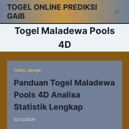
Skip
TOGEL ONLINE PREDIKSI
to
GAIB
content
Togel Maladewa Pools
4D
TOGEL ONLINE
Panduan Togel Maladewa
Pools 4D Analisa
Statistik Lengkap
02/12/2026