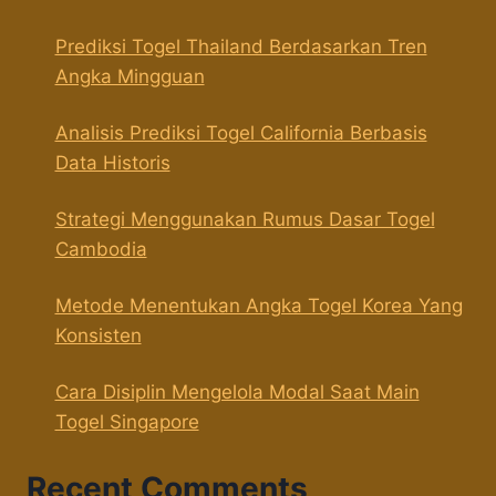
Prediksi Togel Thailand Berdasarkan Tren
Angka Mingguan
Analisis Prediksi Togel California Berbasis
Data Historis
Strategi Menggunakan Rumus Dasar Togel
Cambodia
Metode Menentukan Angka Togel Korea Yang
Konsisten
Cara Disiplin Mengelola Modal Saat Main
Togel Singapore
Recent Comments