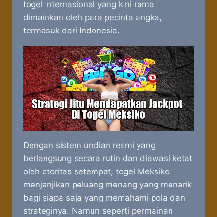
togel internasional yang kini ramai
dimainkan oleh para pecinta angka,
termasuk dari Indonesia.
Dengan sistem undian resmi yang
berlangsung secara rutin dan diawasi ketat
oleh otoritas setempat, togel Meksiko
menjanjikan peluang menang yang menarik
bagi siapa saja yang memahami pola dan
strateginya. Namun seperti permainan