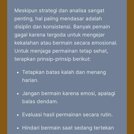
Meskipun strategi dan analisa sangat
penting, hal paling mendasar adalah
disiplin dan konsistensi. Banyak pemain
gagal karena tergoda untuk mengejar
kekalahan atau bermain secara emosional.
Untuk menjaga permainan tetap sehat,
terapkan prinsip-prinsip berikut:
Tetapkan batas kalah dan menang
harian.
Jangan bermain karena emosi, apalagi
balas dendam.
Evaluasi hasil permainan secara rutin.
Hindari bermain saat sedang tertekan