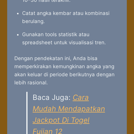
10–30 hasil terakhir.
Catat angka kembar atau kombinasi
berulang.
Gunakan tools statistik atau
spreadsheet untuk visualisasi tren.
Dengan pendekatan ini, Anda bisa
memperkirakan kemungkinan angka yang
akan keluar di periode berikutnya dengan
lebih rasional.
Baca Juga:
Cara
Mudah Mendapatkan
Jackpot Di Togel
Fujian 12