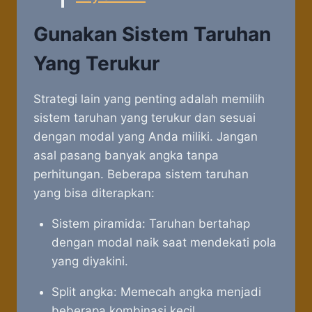
Gunakan Sistem Taruhan
Yang Terukur
Strategi lain yang penting adalah memilih
sistem taruhan yang terukur dan sesuai
dengan modal yang Anda miliki. Jangan
asal pasang banyak angka tanpa
perhitungan. Beberapa sistem taruhan
yang bisa diterapkan:
Sistem piramida: Taruhan bertahap
dengan modal naik saat mendekati pola
yang diyakini.
Split angka: Memecah angka menjadi
beberapa kombinasi kecil.