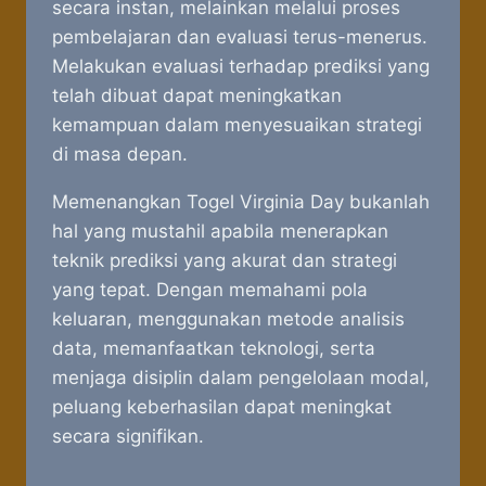
secara instan, melainkan melalui proses
pembelajaran dan evaluasi terus-menerus.
Melakukan evaluasi terhadap prediksi yang
telah dibuat dapat meningkatkan
kemampuan dalam menyesuaikan strategi
di masa depan.
Memenangkan Togel Virginia Day bukanlah
hal yang mustahil apabila menerapkan
teknik prediksi yang akurat dan strategi
yang tepat. Dengan memahami pola
keluaran, menggunakan metode analisis
data, memanfaatkan teknologi, serta
menjaga disiplin dalam pengelolaan modal,
peluang keberhasilan dapat meningkat
secara signifikan.