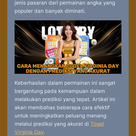
jenis pasaran dari permainan angka yang
populer dan banyak diminati.
Keberhasilan dalam permainan ini sangat
bergantung pada kemampuan dalam
melakukan prediksi yang tepat. Artikel ini
akan membahas beberapa cara efektif
untuk meningkatkan peluang menang
melalui prediksi yang akurat di
Togel
Virginia Day
.