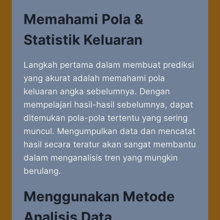
Memahami Pola &
Statistik Keluaran
Langkah pertama dalam membuat prediksi
yang akurat adalah memahami pola
keluaran angka sebelumnya. Dengan
mempelajari hasil-hasil sebelumnya, dapat
ditemukan pola-pola tertentu yang sering
muncul. Mengumpulkan data dan mencatat
hasil secara teratur akan sangat membantu
dalam menganalisis tren yang mungkin
berulang.
Menggunakan Metode
Analisis Data