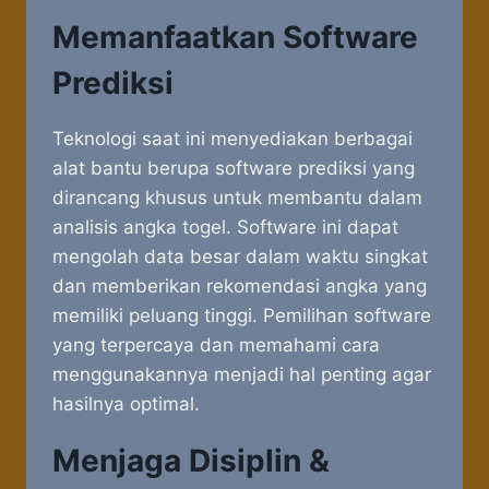
Memanfaatkan Software
Prediksi
Teknologi saat ini menyediakan berbagai
alat bantu berupa software prediksi yang
dirancang khusus untuk membantu dalam
analisis angka togel. Software ini dapat
mengolah data besar dalam waktu singkat
dan memberikan rekomendasi angka yang
memiliki peluang tinggi. Pemilihan software
yang terpercaya dan memahami cara
menggunakannya menjadi hal penting agar
hasilnya optimal.
Menjaga Disiplin &