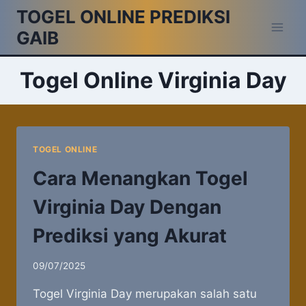
Skip
TOGEL ONLINE PREDIKSI
to
GAIB
content
Togel Online Virginia Day
TOGEL ONLINE
Cara Menangkan Togel
Virginia Day Dengan
Prediksi yang Akurat
09/07/2025
Togel Virginia Day merupakan salah satu