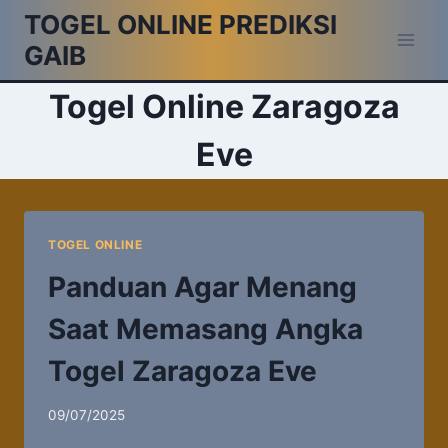
Skip
TOGEL ONLINE PREDIKSI
to
GAIB
content
Togel Online Zaragoza
Eve
TOGEL ONLINE
Panduan Agar Menang
Saat Memasang Angka
Togel Zaragoza Eve
09/07/2025