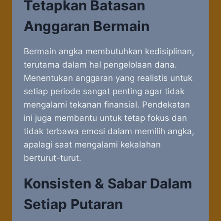
Tetapkan Batasan
Anggaran Bermain
Bermain angka membutuhkan kedisiplinan,
terutama dalam hal pengelolaan dana.
Menentukan anggaran yang realistis untuk
setiap periode sangat penting agar tidak
mengalami tekanan finansial. Pendekatan
ini juga membantu untuk tetap fokus dan
tidak terbawa emosi dalam memilih angka,
apalagi saat mengalami kekalahan
berturut-turut.
Konsisten & Sabar Dalam
Setiap Putaran