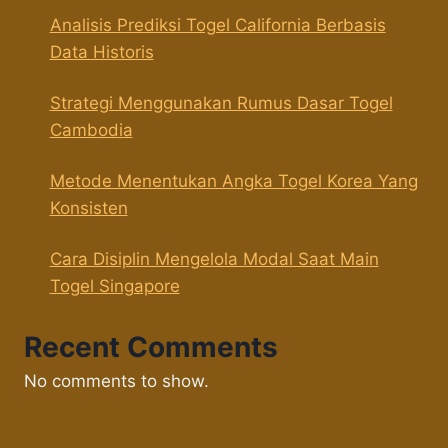
Analisis Prediksi Togel California Berbasis
Data Historis
Strategi Menggunakan Rumus Dasar Togel
Cambodia
Metode Menentukan Angka Togel Korea Yang
Konsisten
Cara Disiplin Mengelola Modal Saat Main
Togel Singapore
Recent Comments
No comments to show.