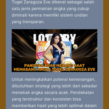
Togel Zaragoza Eve dikenal sebagai salah
satu jenis permainan angka yang cukup
diminati karena memiliki sistem undian
yang transparan.
Untuk meningkatkan potensi kemenangan,
dibutuhkan strategi yang lebih dari sekadar
menebak angka secara acak. Pendekatan
yang terstruktur dan konsisten bisa
memberikan hasil yang lebih optimal dalam