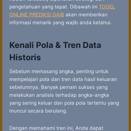
pengetahuan yang tepat. Dibawah ini
TOGEL
ONLINE PREDIKSI GAIB
akan memberikan
informasi menarik yang wajib anda ketahui.
Kenali Pola & Tren Data
Historis
Sebelum memasang angka, penting untuk
mempelajari pola dan tren data hasil keluaran
sebelumnya. Banyak pemain sukses yang
melakukan analisis terhadap angka-angka
yang sering keluar dan pola pola tertentu yang
muncul secara berulang.
Dengan memahami tren ini, Anda dapat