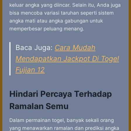
keluar angka yang diincar. Selain itu, Anda juga
bisa mencoba variasi taruhan seperti sistem
angka mati atau angka gabungan untuk
memperbesar peluang menang.
Baca Juga:
Cara Mudah
Mendapatkan Jackpot Di Togel
Fujian 12
Hindari Percaya Terhadap
Ramalan Semu
Dalam permainan togel, banyak sekali orang
yang menawarkan ramalan dan prediksi angka