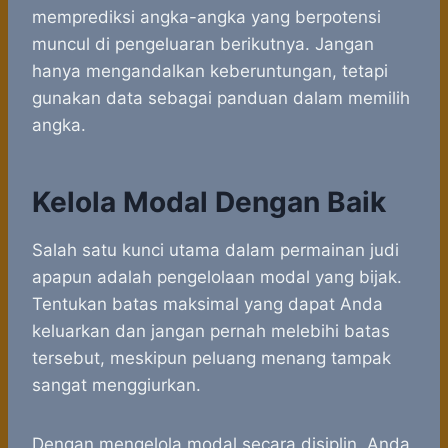
memprediksi angka-angka yang berpotensi
muncul di pengeluaran berikutnya. Jangan
hanya mengandalkan keberuntungan, tetapi
gunakan data sebagai panduan dalam memilih
angka.
Kelola Modal Dengan Baik
Salah satu kunci utama dalam permainan judi
apapun adalah pengelolaan modal yang bijak.
Tentukan batas maksimal yang dapat Anda
keluarkan dan jangan pernah melebihi batas
tersebut, meskipun peluang menang tampak
sangat menggiurkan.
Dengan mengelola modal secara disiplin, Anda