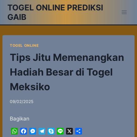
Skip
TOGEL ONLINE PREDIKSI
to
GAIB
content
TOGEL ONLINE
Tips Jitu Memenangkan
Hadiah Besar di Togel
Meksiko
09/02/2025
Bagikan
W
F
M
T
S
L
X
S