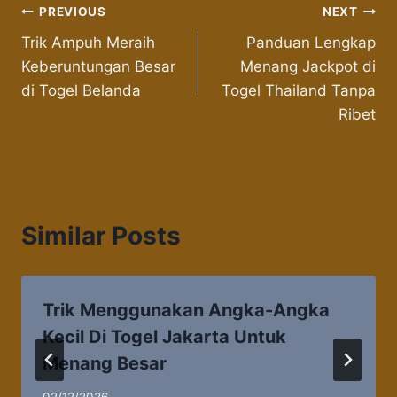
Post
PREVIOUS
NEXT
Trik Ampuh Meraih
Panduan Lengkap
navigation
Keberuntungan Besar
Menang Jackpot di
di Togel Belanda
Togel Thailand Tanpa
Ribet
Similar Posts
Trik Menggunakan Angka-Angka
Kecil Di Togel Jakarta Untuk
Menang Besar