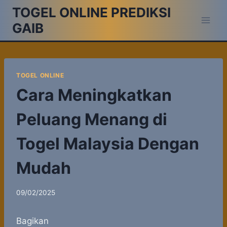
Skip
TOGEL ONLINE PREDIKSI
to
GAIB
content
TOGEL ONLINE
Cara Meningkatkan
Peluang Menang di
Togel Malaysia Dengan
Mudah
09/02/2025
Bagikan