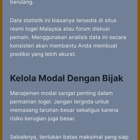
berulang.
Data statistik ini biasanya tersedia di situs
resmi togel Malaysia atau forum diskusi
pemain. Menggunakan analisis data ini secara
konsisten akan membantu Anda membuat
prediksi yang lebih akurat.
Kelola Modal Dengan Bijak
Manajemen modal sangat penting dalam
permainan togel. Jangan tergoda untuk
memasang taruhan besar sekaligus karena
risiko kerugian juga besar.
Sebaiknya, tentukan batas maksimal yang siap