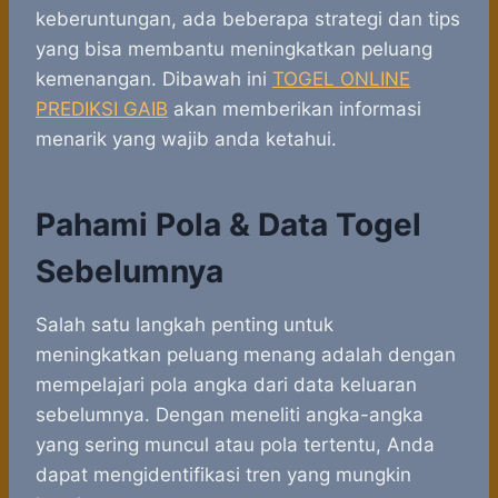
keberuntungan, ada beberapa strategi dan tips
yang bisa membantu meningkatkan peluang
kemenangan. Dibawah ini
TOGEL ONLINE
PREDIKSI GAIB
akan memberikan informasi
menarik yang wajib anda ketahui.
Pahami Pola & Data Togel
Sebelumnya
Salah satu langkah penting untuk
meningkatkan peluang menang adalah dengan
mempelajari pola angka dari data keluaran
sebelumnya. Dengan meneliti angka-angka
yang sering muncul atau pola tertentu, Anda
dapat mengidentifikasi tren yang mungkin