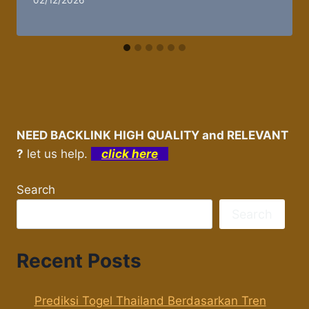
02/12/2026
NEED BACKLINK HIGH QUALITY and RELEVANT
?
let us help.
click here
Search
Search
Recent Posts
Prediksi Togel Thailand Berdasarkan Tren