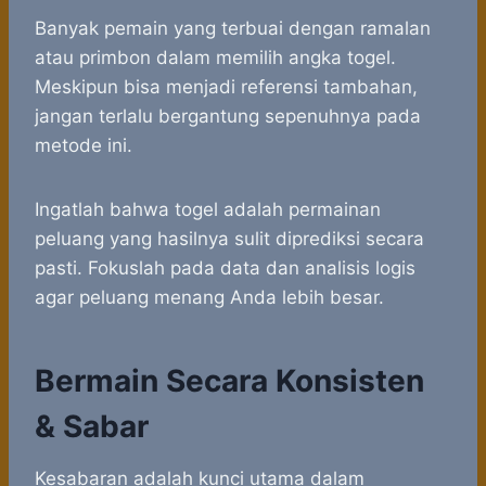
Banyak pemain yang terbuai dengan ramalan
atau primbon dalam memilih angka togel.
Meskipun bisa menjadi referensi tambahan,
jangan terlalu bergantung sepenuhnya pada
metode ini.
Ingatlah bahwa togel adalah permainan
peluang yang hasilnya sulit diprediksi secara
pasti. Fokuslah pada data dan analisis logis
agar peluang menang Anda lebih besar.
Bermain Secara Konsisten
& Sabar
Kesabaran adalah kunci utama dalam