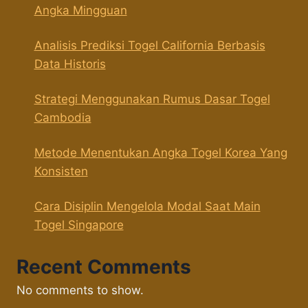
Angka Mingguan
Analisis Prediksi Togel California Berbasis
Data Historis
Strategi Menggunakan Rumus Dasar Togel
Cambodia
Metode Menentukan Angka Togel Korea Yang
Konsisten
Cara Disiplin Mengelola Modal Saat Main
Togel Singapore
Recent Comments
No comments to show.