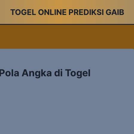
TOGEL ONLINE PREDIKSI GAIB
Pola Angka di Togel