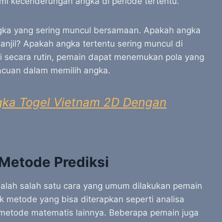
i kecenderungan angka di periode tertentu.
angka yang sering muncul bersamaan. Apakah angka
anjil? Apakah angka tertentu sering muncul di
ni secara rutin, pemain dapat menemukan pola yang
cuan dalam memilih angka.
gka Togel Vietnam 2D Dengan
etode Prediksi
lah salah satu cara yang umum dilakukan pemain
k metode yang bisa diterapkan seperti analisa
 metode matematis lainnya. Beberapa pemain juga