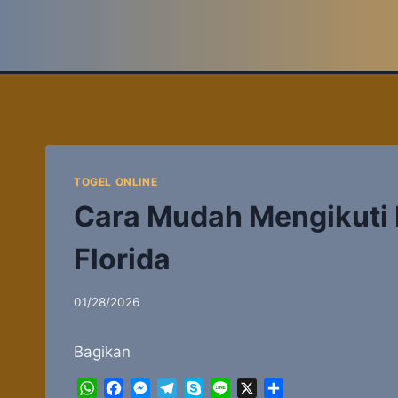
Skip
to
content
TOGEL ONLINE
Cara Mudah Mengikuti 
Florida
01/28/2026
Bagikan
W
F
M
T
S
L
X
S