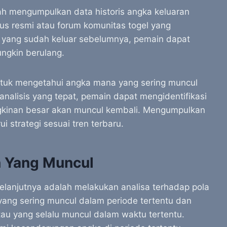
ah mengumpulkan data historis angka keluaran
situs resmi atau forum komunitas togel yang
yang sudah keluar sebelumnya, pemain dapat
ungkin berulang.
untuk mengetahui angka mana yang sering muncul
nalisis yang tepat, pemain dapat mengidentifikasi
ngkinan besar akan muncul kembali. Mengumpulkan
 strategi sesuai tren terbaru.
n Yang Muncul
elanjutnya adalah melakukan analisa terhadap pola
yang sering muncul dalam periode tertentu dan
tau yang selalu muncul dalam waktu tertentu.