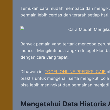
h
a
e
e
k
i
h
a
c
s
l
y
n
a
Temukan cara mudah membaca dan mengikuti p
t
e
s
e
p
e
r
bermain lebih cerdas dan terarah setiap hari.
s
b
e
g
e
e
A
o
n
r
p
o
g
a
p
k
e
m
r
Banyak pemain yang tertarik mencoba peru
muncul. Mengikuti pola angka di togel Florida 
dengan cara yang tepat.
Dibawah ini
TOGEL ONLINE PREDIKSI GAIB
a
praktis untuk mengenali serta mengikuti pol
bisa lebih meningkat dan permainan menjad
Mengetahui Data Historis 