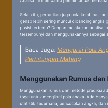
Analisa ini membantu pemain untuk memaham
Selain itu, perhatikan juga pola kombinasi 
genap lebih sering muncul dibanding angka g
posisi tertentu? Dengan melakukan analisa i
tersembunyi dan menggunakannya sebagai a
Baca Juga:
Mengurai Pola An
Perhitungan Matang
Menggunakan Rumus dan M
Menggunakan rumus dan metode prediksi ada
togel untuk mengikuti pola angka. Ada banya
statistik sederhana, pencocokan angka, dan