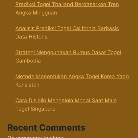
Prediksi Togel Thailand Berdasarkan Tren
Angka Mingguan
Analisis Prediksi Togel California Berbasis
Data Historis
Strategi Menggunakan Rumus Dasar Togel
Cambodia
Metode Menentukan Angka Togel Korea Yang
Konsisten
Cara Disiplin Mengelola Modal Saat Main
Togel Singapore
Recent Comments
No comments to show.