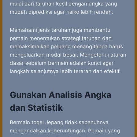
mulai dari taruhan kecil dengan angka yang
mudah diprediksi agar risiko lebih rendah.
Memahami jenis taruhan juga membantu
pemain menentukan strategi taruhan dan
memaksimalkan peluang menang tanpa harus
mengeluarkan modal besar. Mengetahui aturan
dasar sebelum bermain adalah kunci agar
langkah selanjutnya lebih terarah dan efektif.
Gunakan Analisis Angka
dan Statistik
Bermain togel Jepang tidak sepenuhnya
mengandalkan keberuntungan. Pemain yang