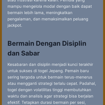
atau frustrasi karena kalah. Pemula yang
mampu mengelola modal dengan baik dapat
bermain lebih lama, meningkatkan
pengalaman, dan memaksimalkan peluang
jackpot.
Bermain Dengan Disiplin
dan Sabar
Kesabaran dan disiplin menjadi kunci terakhir
untuk sukses di togel Jepang. Pemain baru
sering tergoda untuk bermain terus-menerus
atau mengganti strategi terlalu cepat. Padahal,
togel dengan volatilitas tinggi membutuhkan
waktu dan analisis agar strategi bisa berjalan
efektif. Tetapkan durasi bermain per sesi,