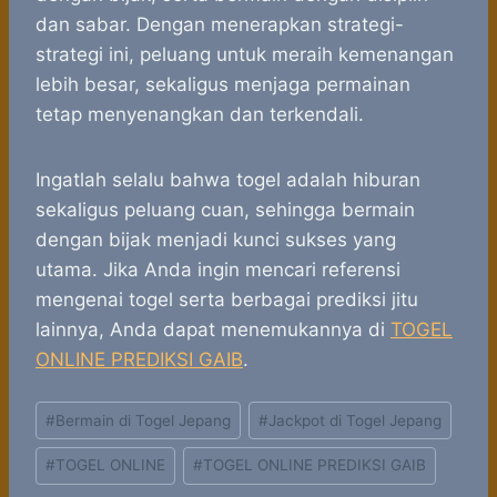
dan sabar. Dengan menerapkan strategi-
strategi ini, peluang untuk meraih kemenangan
lebih besar, sekaligus menjaga permainan
tetap menyenangkan dan terkendali.
Ingatlah selalu bahwa togel adalah hiburan
sekaligus peluang cuan, sehingga bermain
dengan bijak menjadi kunci sukses yang
utama. Jika Anda ingin mencari referensi
mengenai togel serta berbagai prediksi jitu
lainnya, Anda dapat menemukannya di
TOGEL
ONLINE PREDIKSI GAIB
.
Post
#
Bermain di Togel Jepang
#
Jackpot di Togel Jepang
Tags:
#
TOGEL ONLINE
#
TOGEL ONLINE PREDIKSI GAIB