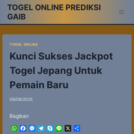
Skip
TOGEL ONLINE PREDIKSI
to
GAIB
content
TOGEL ONLINE
Kunci Sukses Jackpot
Togel Jepang Untuk
Pemain Baru
09/08/2025
Bagikan
W
F
M
T
S
L
X
S