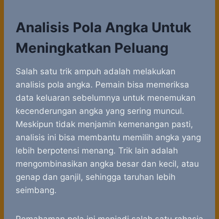
Analisis Pola Angka Untuk
Meningkatkan Peluang
Salah satu trik ampuh adalah melakukan
analisis pola angka. Pemain bisa memeriksa
data keluaran sebelumnya untuk menemukan
kecenderungan angka yang sering muncul.
Meskipun tidak menjamin kemenangan pasti,
analisis ini bisa membantu memilih angka yang
lebih berpotensi menang. Trik lain adalah
mengombinasikan angka besar dan kecil, atau
genap dan ganjil, sehingga taruhan lebih
seimbang.