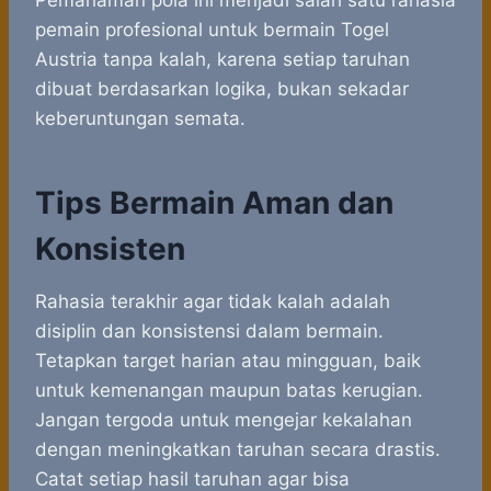
Pemahaman pola ini menjadi salah satu rahasia
pemain profesional untuk bermain Togel
Austria tanpa kalah, karena setiap taruhan
dibuat berdasarkan logika, bukan sekadar
keberuntungan semata.
Tips Bermain Aman dan
Konsisten
Rahasia terakhir agar tidak kalah adalah
disiplin dan konsistensi dalam bermain.
Tetapkan target harian atau mingguan, baik
untuk kemenangan maupun batas kerugian.
Jangan tergoda untuk mengejar kekalahan
dengan meningkatkan taruhan secara drastis.
Catat setiap hasil taruhan agar bisa