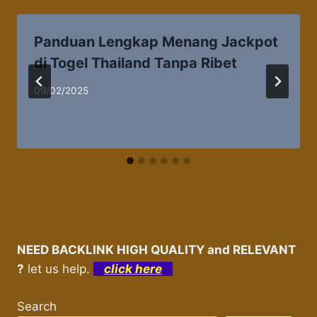
Panduan Lengkap Menang Jackpot
di Togel Thailand Tanpa Ribet
09/02/2025
NEED BACKLINK HIGH QUALITY and RELEVANT
?
let us help.
click here
Search