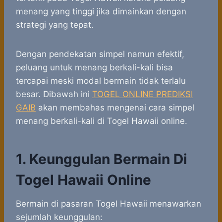
menang yang tinggi jika dimainkan dengan
strategi yang tepat.
Dengan pendekatan simpel namun efektif,
peluang untuk menang berkali-kali bisa
tercapai meski modal bermain tidak terlalu
besar. Dibawah ini
TOGEL ONLINE PREDIKSI
GAIB
akan membahas mengenai cara simpel
menang berkali-kali di Togel Hawaii online.
1. Keunggulan Bermain Di
Togel Hawaii Online
Bermain di pasaran Togel Hawaii menawarkan
sejumlah keunggulan: