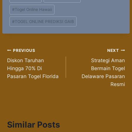
#
Togel Online Hawaii
#
TOGEL ONLINE PREDIKSI GAIB
Post
PREVIOUS
NEXT
Diskon Taruhan
Strategi Aman
navigation
Hingga 70% Di
Bermain Togel
Pasaran Togel Florida
Delaware Pasaran
Resmi
Similar Posts