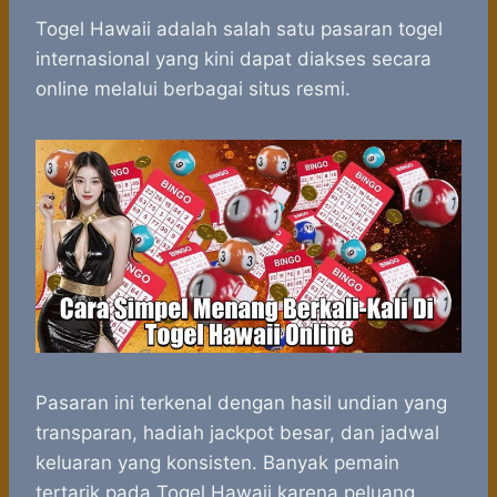
h
a
e
e
k
i
h
a
c
s
l
y
n
a
Togel Hawaii adalah salah satu pasaran togel
t
e
s
e
p
e
r
internasional yang kini dapat diakses secara
s
b
e
g
e
e
online melalui berbagai situs resmi.
A
o
n
r
p
o
g
a
p
k
e
m
r
Pasaran ini terkenal dengan hasil undian yang
transparan, hadiah jackpot besar, dan jadwal
keluaran yang konsisten. Banyak pemain
tertarik pada Togel Hawaii karena peluang