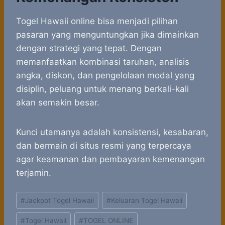
Togel Hawaii online bisa menjadi pilihan
pasaran yang menguntungkan jika dimainkan
dengan strategi yang tepat. Dengan
memanfaatkan kombinasi taruhan, analisis
angka, diskon, dan pengelolaan modal yang
disiplin, peluang untuk menang berkali-kali
akan semakin besar.
Kunci utamanya adalah konsistensi, kesabaran,
dan bermain di situs resmi yang terpercaya
agar keamanan dan pembayaran kemenangan
terjamin.
Post
#
Jackpot Togel Hawaii
#
Keluaran Togel Hawaii
Tags:
#
Togel Hawaii
#
TOGEL ONLINE