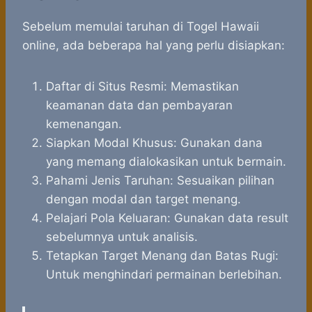
Sebelum memulai taruhan di Togel Hawaii
online, ada beberapa hal yang perlu disiapkan:
Daftar di Situs Resmi: Memastikan
keamanan data dan pembayaran
kemenangan.
Siapkan Modal Khusus: Gunakan dana
yang memang dialokasikan untuk bermain.
Pahami Jenis Taruhan: Sesuaikan pilihan
dengan modal dan target menang.
Pelajari Pola Keluaran: Gunakan data result
sebelumnya untuk analisis.
Tetapkan Target Menang dan Batas Rugi:
Untuk menghindari permainan berlebihan.