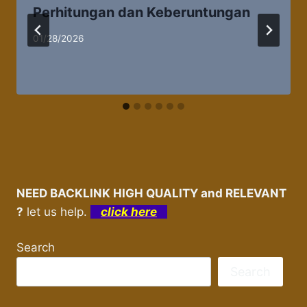
Perhitungan dan Keberuntungan
01/28/2026
NEED BACKLINK HIGH QUALITY and RELEVANT
?
let us help.
click here
Search
Search