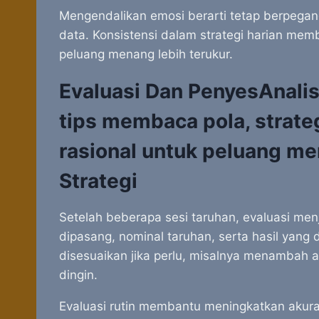
Mengendalikan emosi berarti tetap berpegan
data. Konsistensi dalam strategi harian memb
peluang menang lebih terukur.
Evaluasi Dan PenyesAnalisi
tips membaca pola, strateg
rasional untuk peluang me
Strategi
Setelah beberapa sesi taruhan, evaluasi me
dipasang, nominal taruhan, serta hasil yang di
disesuaikan jika perlu, misalnya menambah
dingin.
Evaluasi rutin membantu meningkatkan akura