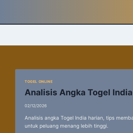
Skip
to
content
TOGEL ONLINE
Analisis Angka Togel India
02/12/2026
Analisis angka Togel India harian, tips memba
untuk peluang menang lebih tinggi.