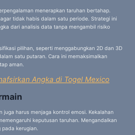
 berpengalaman menerapkan taruhan bertahap.
gar tidak habis dalam satu periode. Strategi ini
a dari analisis data tanpa mengambil risiko
sifikasi pilihan, seperti menggabungkan 2D dan 3D
alam satu putaran. Cara ini memaksimalkan
tap aman.
nafsirkan Angka di Togel Mexico
rmain
n juga harus menjaga kontrol emosi. Kekalahan
memengaruhi keputusan taruhan. Mengandalkan
g pada kerugian.