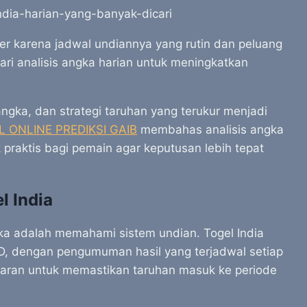
ler karena jadwal undiannya yang rutin dan peluang
i analisis angka harian untuk meningkatkan
gka, dan strategi taruhan yang terukur menjadi
 ONLINE PREDIKSI GAIB
membahas analisis angka
ik praktis bagi pemain agar keputusan lebih tepat
 India
a adalah memahami sistem undian. Togel India
D, dengan pengumuman hasil yang terjadwal setiap
saran untuk memastikan taruhan masuk ke periode