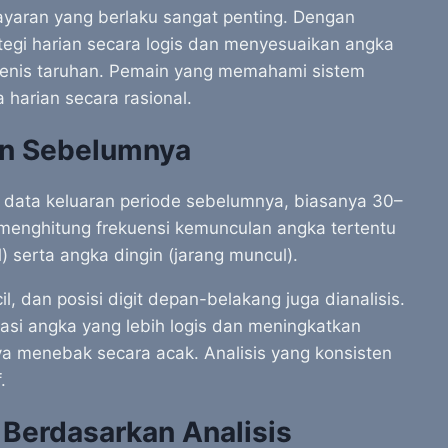
ayaran yang berlaku sangat penting. Dengan
egi harian secara logis dan menyesuaikan angka
jenis taruhan. Pemain yang memahami sistem
 harian secara rasional.
an Sebelumnya
t data keluaran periode sebelumnya, biasanya 30–
at menghitung frekuensi kemunculan angka tertentu
 serta angka dingin (jarang muncul).
il, dan posisi digit depan-belakang juga dianalisis.
si angka yang lebih logis dan meningkatkan
ya menebak secara acak. Analisis yang konsisten
.
 Berdasarkan Analisis