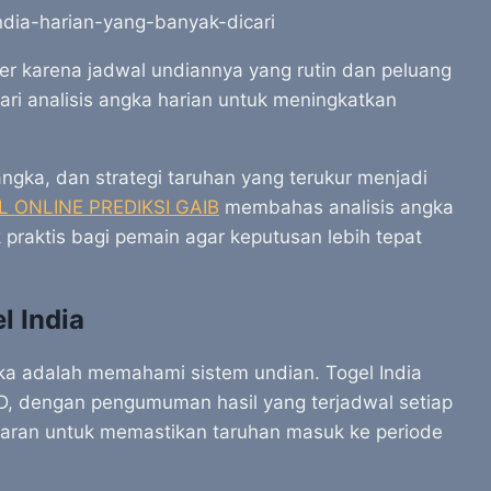
ler karena jadwal undiannya yang rutin dan peluang
i analisis angka harian untuk meningkatkan
gka, dan strategi taruhan yang terukur menjadi
 ONLINE PREDIKSI GAIB
membahas analisis angka
ik praktis bagi pemain agar keputusan lebih tepat
 India
a adalah memahami sistem undian. Togel India
D, dengan pengumuman hasil yang terjadwal setiap
saran untuk memastikan taruhan masuk ke periode