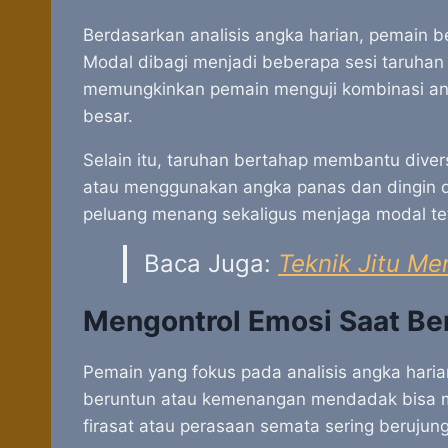
Berdasarkan analisis angka harian, pemain
Modal dibagi menjadi beberapa sesi taruhan a
memungkinkan pemain menguji kombinasi angk
besar.
Selain itu, taruhan bertahap membantu diver
atau menggunakan angka panas dan dingin d
peluang menang sekaligus menjaga modal te
Baca Juga:
Teknik Jitu Me
Mengontrol Emosi Saat Be
Pemain yang fokus pada analisis angka haria
beruntun atau kemenangan mendadak bisa 
firasat atau perasaan semata sering berujun