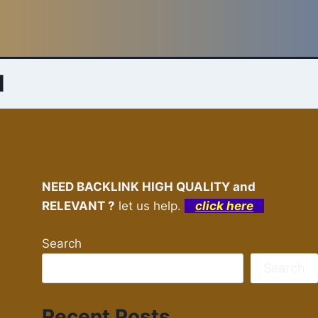
N
NEED BACKLINK HIGH QUALITY and
RELEVANT ?
let us help.
click here
Search
Search
Recent Posts