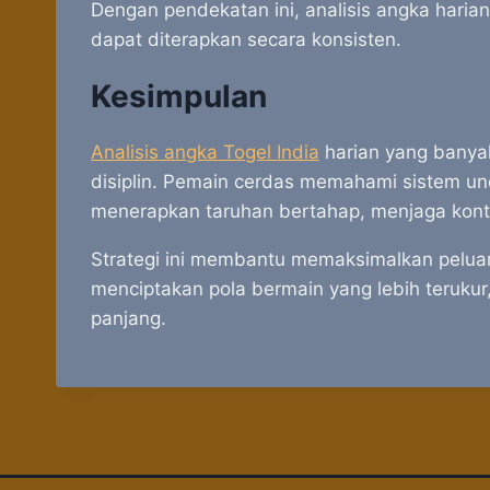
Dengan pendekatan ini, analisis angka harian 
dapat diterapkan secara konsisten.
Kesimpulan
Analisis angka Togel India
harian yang banya
disiplin. Pemain cerdas memahami sistem u
menerapkan taruhan bertahap, menjaga kontr
Strategi ini membantu memaksimalkan pelua
menciptakan pola bermain yang lebih terukur
panjang.