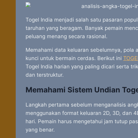
Togel India menjadi salah satu pasaran popu
taruhan yang beragam. Banyak pemain mencar
peluang menang secara rasional.
Memahami data keluaran sebelumnya, pola an
kunci untuk bermain cerdas. Berikut ini
TOGEL
Togel India harian yang paling dicari serta tr
dan terstruktur.
Memahami Sistem Undian Togel
Langkah pertama sebelum menganalisis angk
menggunakan format keluaran 2D, 3D, dan 4
hari. Pemain harus mengetahui jam tutup pa
yang benar.