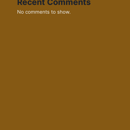
Recent Comments
No comments to show.