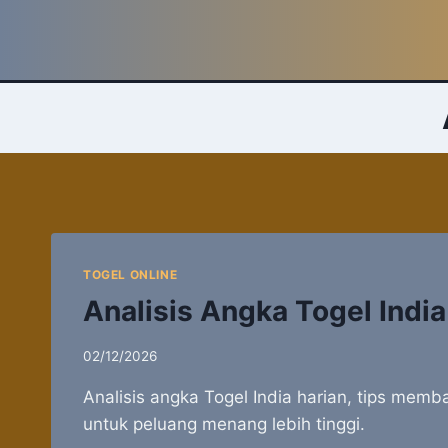
Skip
to
content
TOGEL ONLINE
Analisis Angka Togel India
02/12/2026
Analisis angka Togel India harian, tips memba
untuk peluang menang lebih tinggi.