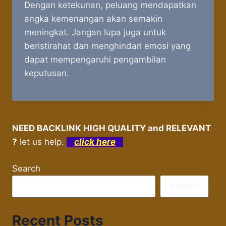
Dengan ketekunan, peluang mendapatkan
angka kemenangan akan semakin
meningkat. Jangan lupa juga untuk
beristirahat dan menghindari emosi yang
dapat mempengaruhi pengambilan
keputusan.
NEED BACKLINK HIGH QUALITY and RELEVANT
?
let us help.
click here
Search
Search
Recent Posts