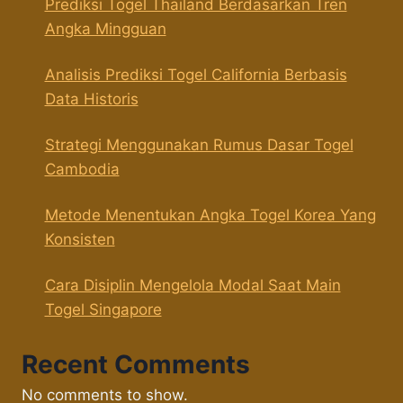
Prediksi Togel Thailand Berdasarkan Tren
Angka Mingguan
Analisis Prediksi Togel California Berbasis
Data Historis
Strategi Menggunakan Rumus Dasar Togel
Cambodia
Metode Menentukan Angka Togel Korea Yang
Konsisten
Cara Disiplin Mengelola Modal Saat Main
Togel Singapore
Recent Comments
No comments to show.