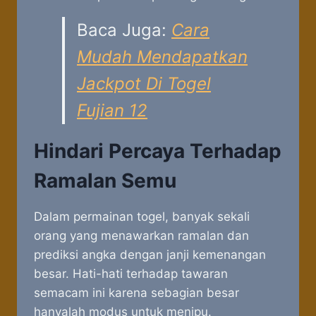
Baca Juga:
Cara
Mudah Mendapatkan
Jackpot Di Togel
Fujian 12
Hindari Percaya Terhadap
Ramalan Semu
Dalam permainan togel, banyak sekali
orang yang menawarkan ramalan dan
prediksi angka dengan janji kemenangan
besar. Hati-hati terhadap tawaran
semacam ini karena sebagian besar
hanyalah modus untuk menipu.