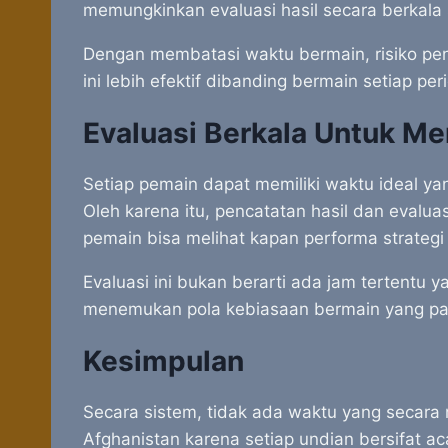
memungkinkan evaluasi hasil secara berkala 
Dengan membatasi waktu bermain, risiko pen
ini lebih efektif dibanding bermain setiap pe
Evaluasi Berkala Untuk Me
Setiap pemain dapat memiliki waktu ideal ya
Oleh karena itu, pencatatan hasil dan evaluas
pemain bisa melihat kapan performa strategi 
Evaluasi ini bukan berarti ada jam tertent
menemukan pola kebiasaan bermain yang pal
Kesimpulan
Secara sistem, tidak ada waktu yang secar
Afghanistan karena setiap undian bersifat a