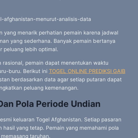
an yang menarik perhatian pemain karena jadwal
inan yang sederhana. Banyak pemain bertanya
 peluang lebih optimal.
n rasional, pemain dapat menentukan waktu
ru-buru. Berikut ini
TOGEL ONLINE PREDIKSI GAIB
istan berdasarkan data agar setiap putaran dapat
ningkatkan peluang kemenangan.
an Pola Periode Undian
smi keluaran Togel Afghanistan. Setiap pasaran
 hasil yang tetap. Pemain yang memahami pola
m memasang taruhan.