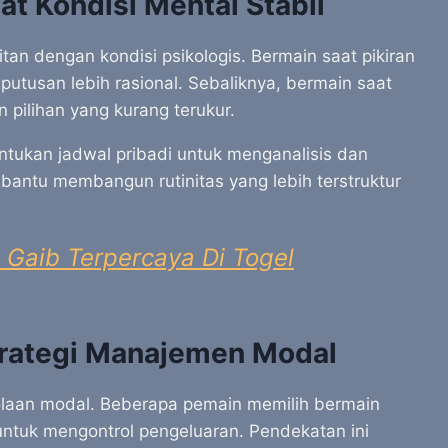
t Kondisi Mental Stabil
aitan dengan kondisi psikologis. Bermain saat pikiran
tusan lebih rasional. Sebaliknya, bermain saat
 pilihan yang kurang terukur.
ukan jadwal pribadi untuk menganalisis dan
antu membangun rutinitas yang lebih terstruktur
 Gaib Terpercaya Di Togel
trategi Manajemen Modal
olaan modal. Beberapa pemain memilih bermain
untuk mengontrol pengeluaran. Pendekatan ini